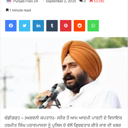
Punjab Files 24
September 2, 2025
0
53,185
1 minute read
Facebook
Twitter
LinkedIn
Tumblr
Pinterest
Reddit
WhatsApp
ਚੰਡੀਗੜ੍ਹ – (ਅਸ਼ਵਨੀ ਕਪਤਾਨ)- ਸਨੌਰ ਤੋਂ ਆਮ ਆਦਮੀ ਪਾਰਟੀ ਦੇ ਵਿਧਾਇਕ
ਹਰਮੀਤ ਸਿੰਘ ਪਠਾਣਮਾਜਰਾ ਨੂੰ ਪੁਲਿਸ ਦੇ ਵੱਲੋਂ ਗ੍ਰਿਫਤਾਰ ਕੀਤੇ ਜਾਣ ਦੀ ਖਬਰ