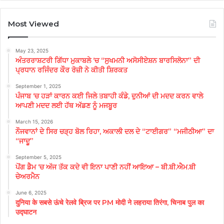
Most Viewed
May 23, 2025
ਅੰਤਰਰਾਸ਼ਟਰੀ ਗਿੱਧਾ ਮੁਕਾਬਲੇ ‘ਚ “ਸੁਖਮਨੀ ਅਸੋਸੀਏਸ਼ਨ ਬਾਰਸਿਲੋਨਾ” ਦੀ
ਪ੍ਰਧਾਨ ਰਜਿੰਦਰ ਕੌਰ ਰੋਜ਼ੀ ਨੇ ਕੀਤੀ ਸ਼ਿਰਕਤ
September 1, 2025
ਪੰਜਾਬ ‘ਚ ਹੜਾਂ ਕਾਰਨ ਕਈ ਜਿਲੇ ਤਬਾਹੀ ਕੰਡੇ, ਦੁਨੀਆਂ ਦੀ ਮਦਦ ਕਰਨ ਵਾਲੇ
ਆਪਣੀ ਮਦਦ ਲਈ ਹੱਥ ਅੱਡਣ ਨੂੰ ਮਜਬੂਰ
March 15, 2026
ਨੌਜਵਾਨਾਂ ਦੇ ਸਿਰ ਚੜ੍ਹ ਬੋਲ ਰਿਹਾ, ਅਕਾਲੀ ਦਲ ਦੇ “ਟਾਈਗਰ” “ਮਜੀਠੀਆ” ਦਾ
“ਜਾਦੂ”
September 5, 2025
ਪੋਂਗ ਡੈਮ ‘ਚ ਅੱਜ ਤੱਕ ਕਦੇ ਵੀ ਇਨਾ ਪਾਣੀ ਨਹੀਂ ਆਇਆ – ਬੀ.ਬੀ.ਐਮ.ਬੀ
ਚੇਅਰਮੈਨ
June 6, 2025
दुनिया के सबसे ऊंचे रेलवे ब्रिज पर PM मोदी ने लहराया तिरंगा, चिनाब पुल का
उद्घाटन