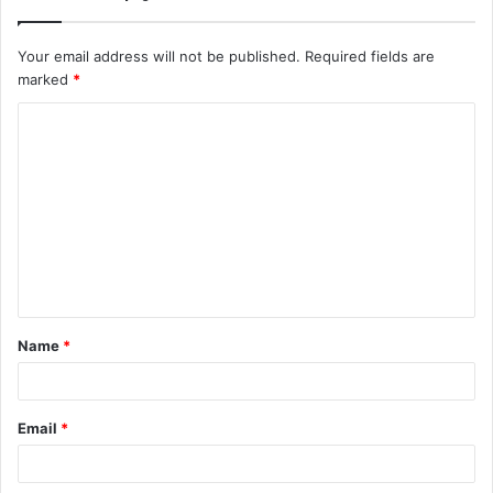
Your email address will not be published.
Required fields are
marked
*
C
o
m
m
e
n
t
Name
*
*
Email
*