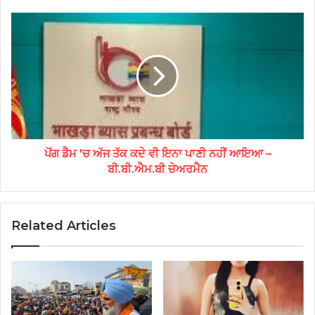
ਪੋਂਗ ਡੈਮ 'ਚ ਅੱਜ ਤੱਕ ਕਦੇ ਵੀ ਇਨਾ ਪਾਣੀ ਨਹੀਂ ਆਇਆ –
ਬੀ.ਬੀ.ਐਮ.ਬੀ ਚੇਅਰਮੈਨ
Related Articles