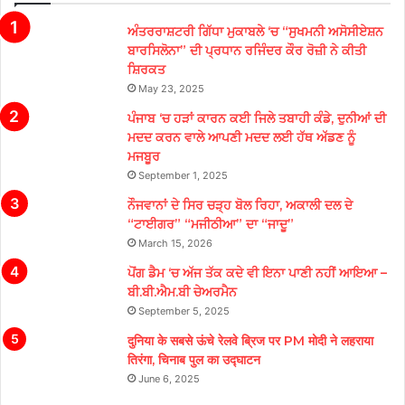
ਅੰਤਰਰਾਸ਼ਟਰੀ ਗਿੱਧਾ ਮੁਕਾਬਲੇ ‘ਚ “ਸੁਖਮਨੀ ਅਸੋਸੀਏਸ਼ਨ
ਬਾਰਸਿਲੋਨਾ” ਦੀ ਪ੍ਰਧਾਨ ਰਜਿੰਦਰ ਕੌਰ ਰੋਜ਼ੀ ਨੇ ਕੀਤੀ
ਸ਼ਿਰਕਤ
May 23, 2025
ਪੰਜਾਬ ‘ਚ ਹੜਾਂ ਕਾਰਨ ਕਈ ਜਿਲੇ ਤਬਾਹੀ ਕੰਡੇ, ਦੁਨੀਆਂ ਦੀ
ਮਦਦ ਕਰਨ ਵਾਲੇ ਆਪਣੀ ਮਦਦ ਲਈ ਹੱਥ ਅੱਡਣ ਨੂੰ
ਮਜਬੂਰ
September 1, 2025
ਨੌਜਵਾਨਾਂ ਦੇ ਸਿਰ ਚੜ੍ਹ ਬੋਲ ਰਿਹਾ, ਅਕਾਲੀ ਦਲ ਦੇ
“ਟਾਈਗਰ” “ਮਜੀਠੀਆ” ਦਾ “ਜਾਦੂ”
March 15, 2026
ਪੋਂਗ ਡੈਮ ‘ਚ ਅੱਜ ਤੱਕ ਕਦੇ ਵੀ ਇਨਾ ਪਾਣੀ ਨਹੀਂ ਆਇਆ –
ਬੀ.ਬੀ.ਐਮ.ਬੀ ਚੇਅਰਮੈਨ
September 5, 2025
दुनिया के सबसे ऊंचे रेलवे ब्रिज पर PM मोदी ने लहराया
तिरंगा, चिनाब पुल का उद्घाटन
June 6, 2025