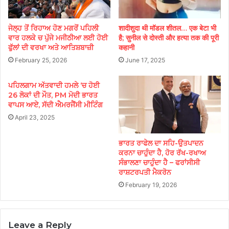
ਜੇਲ੍ਹ ਤੋਂ ਰਿਹਾਅ ਹੋਣ ਮਗਰੋਂ ਪਹਿਲੀ
शादीशुदा थी मॉडल शीतल… एक बेटा भी
ਵਾਰ ਹਲਕੇ ਚ ਪੁੱਜੇ ਮਜੀਠੀਆ ਲਈ ਹੋਈ
है; सुनील से दोस्ती और हत्या तक की पूरी
ਫੁੱਲਾਂ ਦੀ ਵਰਖਾ ਅਤੇ ਆਤਿਸ਼ਬਾਜ਼ੀ
कहानी
February 25, 2026
June 17, 2025
ਪਹਿਲਗਾਮ ਅੱਤਵਾਦੀ ਹਮਲੇ ‘ਚ ਹੋਈ
26 ਲੋਕਾਂ ਦੀ ਮੌਤ, PM ਮੋਦੀ ਭਾਰਤ
ਵਾਪਸ ਆਏ, ਸੱਦੀ ਐਮਰਜੈਂਸੀ ਮੀਟਿੰਗ
April 23, 2025
ਭਾਰਤ ਰਾਫੇਲ ਦਾ ਸਹਿ-ਉਤਪਾਦਨ
ਕਰਨਾ ਚਾਹੁੰਦਾ ਹੈ, ਹੋਰ ਰੱਖ-ਰਖਾਅ
ਸੰਭਾਲਣਾ ਚਾਹੁੰਦਾ ਹੈ – ਫਰਾਂਸੀਸੀ
ਰਾਸ਼ਟਰਪਤੀ ਮੈਕਰੋਨ
February 19, 2026
Leave a Reply